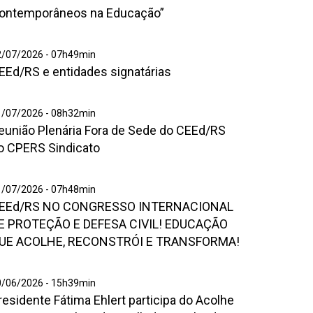
stitucional
ontemporâneos na Educação”
Desafios
ontemporâneos
hatsApp
2/07/2026 - 07h49min
a
EEd/RS e entidades signatárias
mage
ducação”
026
7
eunião
1/07/2026 - 08h32min
1
eunião Plenária Fora de Sede do CEEd/RS
enária
ora
o CPERS Sindicato
6
e
2
ede
3
EEd/RS
1/07/2026 - 07h48min
o
EEd/RS NO CONGRESSO INTERNACIONAL
O
EEd/RS
ONGRESSO
E PROTEÇÃO E DEFESA CIVIL! EDUCAÇÃO
o
NTERNACIONAL
UE ACOLHE, RECONSTRÓI E TRANSFORMA!
PERS
E
ndicato
ROTEÇÃO
aptura
0/06/2026 - 15h39min
residente Fátima Ehlert participa do Acolhe
e
EFESA