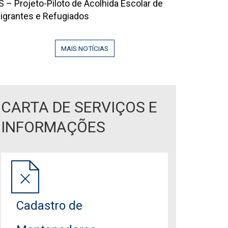
la
S – Projeto-Piloto de Acolhida Escolar de
VIL!
026
igrantes e Refugiados
DUCAÇÃO
6
UE
9
COLHE,
MAIS NOTÍCIAS
95142
ECONSTRÓI
RANSFORMA!
CARTA DE SERVIÇOS E
INFORMAÇÕES
Cadastro de