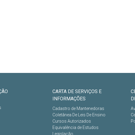
ÇÃO
CARTA DE SERVIÇOS E
C
INFORMAÇÕES
D
s
Cadastro de Mantenedoras
Av
Coletânea De Leis De Ensino
Ce
Cursos Autorizados
Po
Equivalência de Estudos
Legislação