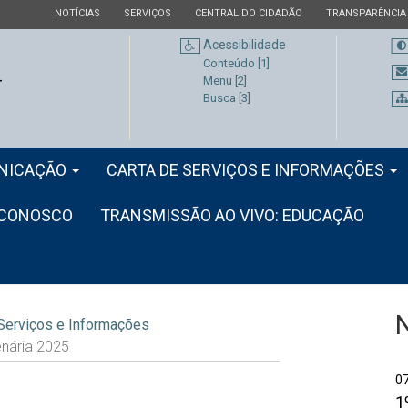
ESTADO
ESTADO
ESTADO
ESTADO
NOTÍCIAS
SERVIÇOS
CENTRAL DO CIDADÃO
TRANSPARÊNCIA
Acessibilidade
Conteúdo [1]
Menu [2]
Busca [3]
NICAÇÃO
CARTA DE SERVIÇOS E INFORMAÇÕES
 CONOSCO
TRANSMISSÃO AO VIVO: EDUCAÇÃO
 Serviços e Informações
enária 2025
1
0
1
S