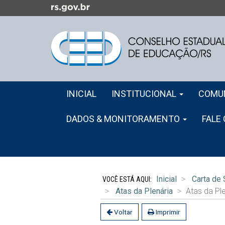
Ir
para
o
conteúdo
Ir
para
o
Início
menu
INICIAL
INSTITUCIONAL
COMU
do
Ir
menu
para
DADOS & MONITORAMENTO
FALE
a
busca
Início
do
Inicial
Carta de
conteúdo
Atas da Plenária
Atas da Pl
Voltar
Imprimir