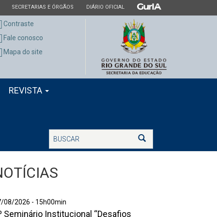
ESTADO
ESTADO
ESTADO
SECRETARIAS E ÓRGÃOS
DIÁRIO OFICIAL
Contraste
Fale conosco
Mapa do site
REVISTA
Buscar
Buscar
NOTÍCIAS
º
7/08/2026 - 15h00min
º Seminário Institucional “Desafios
eminário