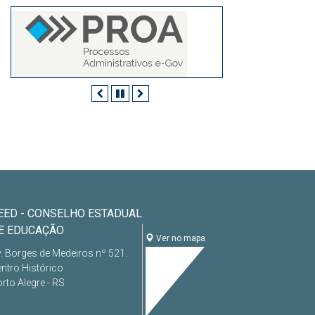
Anterior
Pausar
Próximo
EED - CONSELHO ESTADUAL
E EDUCAÇÃO
Ver no mapa
. Borges de Medeiros nº 521.
ntro Histórico
rto Alegre - RS