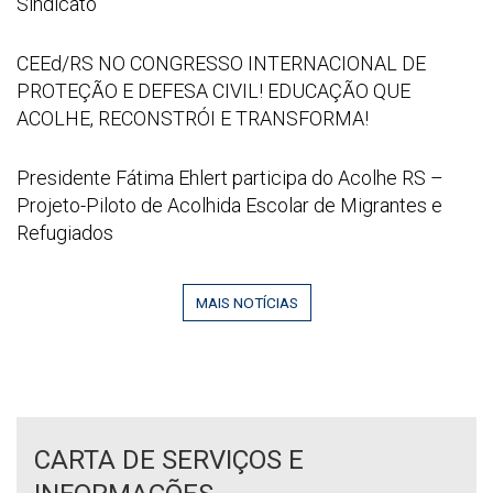
Plenária
Sindicato
21
Fora
at
de
CEEd/RS
CEEd/RS NO CONGRESSO INTERNACIONAL DE
16
Sede
NO
PROTEÇÃO E DEFESA CIVIL! EDUCAÇÃO QUE
52
do
CONGRESSO
ACOLHE, RECONSTRÓI E TRANSFORMA!
53
CEEd/RS
INTERNACIONAL
no
DE
Captura
Presidente Fátima Ehlert participa do Acolhe RS –
CPERS
PROTEÇÃO
de
Projeto-Piloto de Acolhida Escolar de Migrantes e
Sindicato
E
tela
Refugiados
DEFESA
2026
CIVIL!
06
EDUCAÇÃO
MAIS NOTÍCIAS
29
QUE
095142
ACOLHE,
RECONSTRÓI
E
TRANSFORMA!
CARTA DE SERVIÇOS E