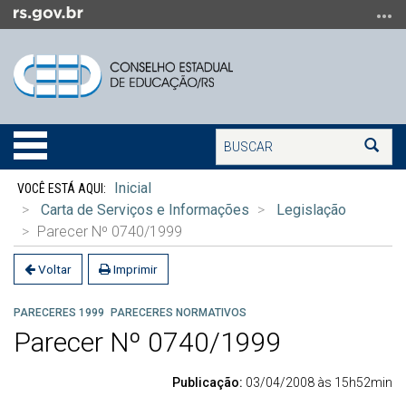
Ir
para
o
conteúdo
Ir
para
Buscar
o
Alterna
Bus
menu
a
Início
Ir
navegação
Inicial
do
para
Carta de Serviços e Informações
Legislação
conteúdo
a
Parecer Nº 0740/1999
busca
Voltar
Imprimir
PARECERES 1999
PARECERES NORMATIVOS
Parecer Nº 0740/1999
Publicação:
03/04/2008 às 15h52min