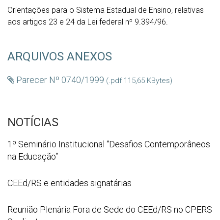
Orientações para o Sistema Estadual de Ensino, relativas
aos artigos 23 e 24 da Lei federal nº 9.394/96.
ARQUIVOS ANEXOS
Parecer Nº 0740/1999
(.pdf 115,65 KBytes)
NOTÍCIAS
1º
1º Seminário Institucional “Desafios Contemporâneos
Seminário
na Educação”
Institucional
“Desafios
WhatsApp
CEEd/RS e entidades signatárias
Contemporâneos
Image
na
2026
Reunião
Reunião Plenária Fora de Sede do CEEd/RS no CPERS
Educação”
07