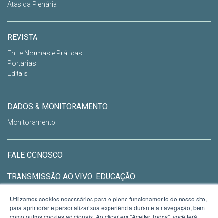
Atas da Plenária
REVISTA
Entre Normas e Práticas
Portarias
Editais
DADOS & MONITORAMENTO
Monitoramento
FALE CONOSCO
TRANSMISSÃO AO VIVO: EDUCAÇÃO
Utilizamos cookies necessários para o pleno funcionamento do nosso site,
CEED - CONSELHO ESTADUAL DE
para aprimorar e personalizar sua experiência durante a navegação, bem
como outros cookies adicionais. Ao clicar em "Aceitar Todos", você terá