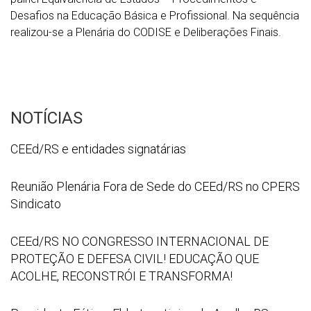
Desafios na Educação Básica e Profissional. Na sequência
realizou-se a Plenária do CODISE e Deliberações Finais.
NOTÍCIAS
WhatsApp
CEEd/RS e entidades signatárias
Image
2026
Reunião
Reunião Plenária Fora de Sede do CEEd/RS no CPERS
07
Plenária
Sindicato
21
Fora
at
de
CEEd/RS
CEEd/RS NO CONGRESSO INTERNACIONAL DE
16
Sede
NO
PROTEÇÃO E DEFESA CIVIL! EDUCAÇÃO QUE
52
do
CONGRESSO
ACOLHE, RECONSTRÓI E TRANSFORMA!
53
CEEd/RS
INTERNACIONAL
no
DE