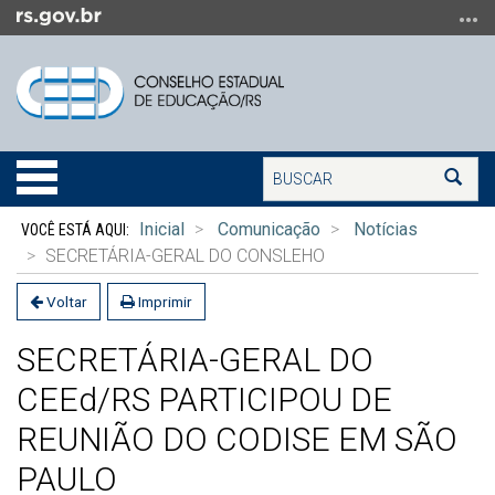
Ir
para
o
conteúdo
Ir
para
Buscar
o
Alterna
Bus
menu
a
Início
Ir
navegação
Inicial
Comunicação
Notícias
do
para
SECRETÁRIA-GERAL DO CONSLEHO
conteúdo
a
busca
Voltar
Imprimir
SECRETÁRIA-GERAL DO
CEEd/RS PARTICIPOU DE
REUNIÃO DO CODISE EM SÃO
PAULO