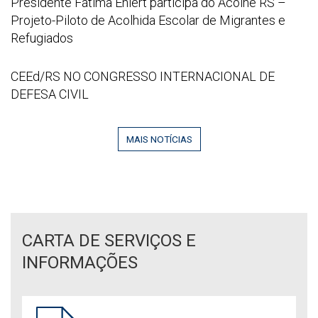
Captura
Presidente Fátima Ehlert participa do Acolhe RS –
CPERS
PROTEÇÃO
de
Projeto-Piloto de Acolhida Escolar de Migrantes e
Sindicato
E
tela
Refugiados
DEFESA
2026
CIVIL!
06
CEEd/RS
CEEd/RS NO CONGRESSO INTERNACIONAL DE
EDUCAÇÃO
29
NO
DEFESA CIVIL
QUE
095142
CONGRESSO
ACOLHE,
INTERNACIONAL
RECONSTRÓI
MAIS NOTÍCIAS
DE
E
DEFESA
TRANSFORMA!
CIVIL
CARTA DE SERVIÇOS E
INFORMAÇÕES