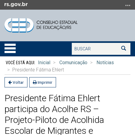
Ir
para
o
conteúdo
Ir
para
Buscar
o
Alterna
Bus
menu
a
Início
Ir
navegação
Inicial
Comunicação
Notícias
do
para
Presidente Fátima Ehlert
conteúdo
a
busca
Voltar
Imprimir
Presidente Fátima Ehlert
participa do Acolhe RS –
Projeto-Piloto de Acolhida
Escolar de Migrantes e