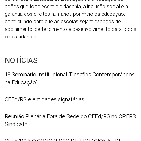
ações que fortalecem a cidadania, a inclusão social e a
garantia dos direitos humanos por meio da educação,
contribuindo para que as escolas sejam espaços de
acolhimento, pertencimento e desenvolvimento para todos
os estudantes.
NOTÍCIAS
1º
1º Seminário Institucional “Desafios Contemporâneos
Seminário
na Educação”
Institucional
“Desafios
WhatsApp
CEEd/RS e entidades signatárias
Contemporâneos
Image
na
2026
Reunião
Reunião Plenária Fora de Sede do CEEd/RS no CPERS
Educação”
07
Plenária
Sindicato
21
Fora
at
de
CEEd/RS