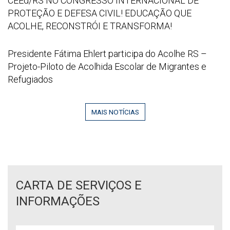
CEEd/RS NO CONGRESSO INTERNACIONAL DE
16
Sede
NO
PROTEÇÃO E DEFESA CIVIL! EDUCAÇÃO QUE
52
do
CONGRESSO
ACOLHE, RECONSTRÓI E TRANSFORMA!
53
CEEd/RS
INTERNACIONAL
no
DE
Captura
Presidente Fátima Ehlert participa do Acolhe RS –
CPERS
PROTEÇÃO
de
Projeto-Piloto de Acolhida Escolar de Migrantes e
Sindicato
E
tela
Refugiados
DEFESA
2026
CIVIL!
06
EDUCAÇÃO
MAIS NOTÍCIAS
29
QUE
095142
ACOLHE,
RECONSTRÓI
E
TRANSFORMA!
CARTA DE SERVIÇOS E
INFORMAÇÕES