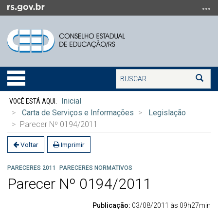
Ir
para
o
conteúdo
Ir
para
Buscar
o
Alterna
Bus
menu
a
Início
Ir
navegação
Inicial
do
para
Carta de Serviços e Informações
Legislação
conteúdo
a
Parecer Nº 0194/2011
busca
Voltar
Imprimir
PARECERES 2011
PARECERES NORMATIVOS
Parecer Nº 0194/2011
Publicação:
03/08/2011 às 09h27min