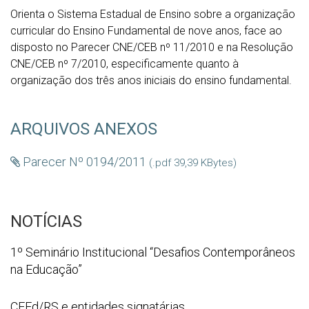
Orienta o Sistema Estadual de Ensino sobre a organização
curricular do Ensino Fundamental de nove anos, face ao
disposto no Parecer CNE/CEB nº 11/2010 e na Resolução
CNE/CEB nº 7/2010, especificamente quanto à
organização dos três anos iniciais do ensino fundamental.
ARQUIVOS ANEXOS
Parecer Nº 0194/2011
(.pdf 39,39 KBytes)
NOTÍCIAS
1º
1º Seminário Institucional “Desafios Contemporâneos
Seminário
na Educação”
Institucional
“Desafios
WhatsApp
CEEd/RS e entidades signatárias