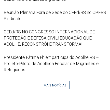
Contemporâneos
Image
na
2026
Reunião
Reunião Plenária Fora de Sede do CEEd/RS no CPERS
Educação”
07
Plenária
Sindicato
21
Fora
at
de
CEEd/RS
CEEd/RS NO CONGRESSO INTERNACIONAL DE
16
Sede
NO
PROTEÇÃO E DEFESA CIVIL! EDUCAÇÃO QUE
52
do
CONGRESSO
ACOLHE, RECONSTRÓI E TRANSFORMA!
53
CEEd/RS
INTERNACIONAL
no
DE
Captura
Presidente Fátima Ehlert participa do Acolhe RS –
CPERS
PROTEÇÃO
de
Projeto-Piloto de Acolhida Escolar de Migrantes e
Sindicato
E
tela
Refugiados
DEFESA
2026
CIVIL!
06
EDUCAÇÃO
MAIS NOTÍCIAS
29
QUE
095142
ACOLHE,
RECONSTRÓI
E