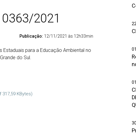
In
C
“
 0363/2021
C
W
2
n
C
I
E
Publicação:
12/11/2021 às 12h33min
2
0
R
0
res Estaduais para a Educação Ambiental no
2
R
Pl
 Grande do Sul.
at
F
n
1
d
5
S
5
C
0
d
C
N
C
f 317,59 KBytes)
C
D
n
I
Q
C
D
Si
P
C
3
E
P
d
D