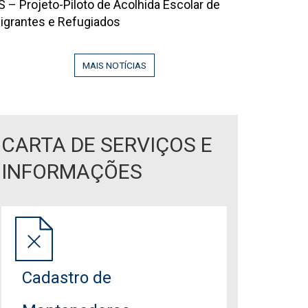
la
S – Projeto-Piloto de Acolhida Escolar de
VIL!
026
igrantes e Refugiados
DUCAÇÃO
6
UE
9
COLHE,
MAIS NOTÍCIAS
95142
ECONSTRÓI
RANSFORMA!
CARTA DE SERVIÇOS E
INFORMAÇÕES
Cadastro de