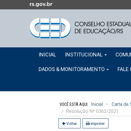
Ir
para
o
conteúdo
Ir
para
o
Início
menu
INICIAL
INSTITUCIONAL
COMU
do
Ir
menu
para
DADOS & MONITORAMENTO
FALE
a
busca
Início
do
Inicial
Carta de
conteúdo
Resolução Nº 0363/2021
Voltar
Imprimir