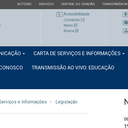
ESTADO
ESTADO
ESTADO
ESTADO
NOTÍCIAS
SERVIÇOS
CENTRAL DO CIDADÃO
TRANSPARÊNCIA
Acessibilidade
Conteúdo [1]
Menu [2]
Busca [3]
NICAÇÃO
CARTA DE SERVIÇOS E INFORMAÇÕES
 CONOSCO
TRANSMISSÃO AO VIVO: EDUCAÇÃO
 Serviços e Informações
Legislação
1
0
1
S