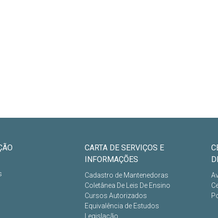
ÇÃO
CARTA DE SERVIÇOS E
C
INFORMAÇÕES
D
s
Cadastro de Mantenedoras
Av
Coletânea De Leis De Ensino
Ce
Cursos Autorizados
Po
Equivalência de Estudos
Legislação