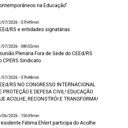
stitucional
ontemporâneos na Educação”
Desafios
ontemporâneos
hatsApp
2/07/2026 - 07h49min
a
EEd/RS e entidades signatárias
mage
ducação”
026
7
eunião
1/07/2026 - 08h32min
1
eunião Plenária Fora de Sede do CEEd/RS
enária
ora
o CPERS Sindicato
6
e
2
ede
3
EEd/RS
1/07/2026 - 07h48min
o
EEd/RS NO CONGRESSO INTERNACIONAL
O
EEd/RS
ONGRESSO
E PROTEÇÃO E DEFESA CIVIL! EDUCAÇÃO
o
NTERNACIONAL
UE ACOLHE, RECONSTRÓI E TRANSFORMA!
PERS
E
ndicato
ROTEÇÃO
aptura
0/06/2026 - 15h39min
residente Fátima Ehlert participa do Acolhe
e
EFESA