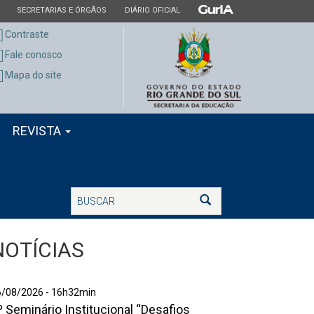
ESTADO
ESTADO
ESTADO
SECRETARIAS E ÓRGÃOS
DIÁRIO OFICIAL
Contraste
Fale conosco
Mapa do site
REVISTA
Buscar
Buscar
NOTÍCIAS
º
6/08/2026 - 16h32min
º Seminário Institucional “Desafios
eminário