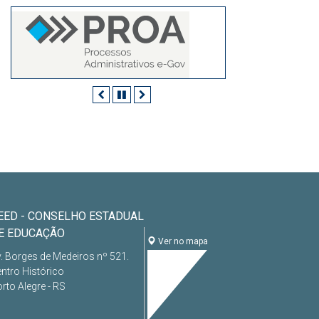
Anterior
Pausar
Próximo
EED - CONSELHO ESTADUAL
E EDUCAÇÃO
Ver no mapa
. Borges de Medeiros nº 521.
ntro Histórico
rto Alegre - RS