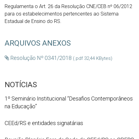
Regulamenta o Art. 26 da Resolução CNE/CEB nº 06/2012
para os estabelecimentos pertencentes ao Sistema
Estadual de Ensino do RS.
ARQUIVOS ANEXOS
Resolução Nº 0341/2018
(.pdf 32,44 KBytes)
NOTÍCIAS
1º
1º Seminário Institucional “Desafios Contemporâneos
Seminário
na Educação”
Institucional
“Desafios
WhatsApp
CEEd/RS e entidades signatárias
Contemporâneos
Image
na
2026