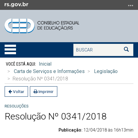
Ir
para
o
conteúdo
Ir
para
Buscar
o
Alterna
Bus
menu
a
Início
Ir
navegação
Inicial
do
para
Carta de Serviços e Informações
Legislação
conteúdo
a
Resolução Nº 0341/2018
busca
Voltar
Imprimir
RESOLUÇÕES
Resolução Nº 0341/2018
Publicação:
12/04/2018 às 16h13min