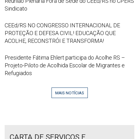
Reunião
Reunião Plenária Fora de Sede do CEEd/RS no CPERS
Educação”
07
Plenária
Sindicato
21
Fora
at
de
CEEd/RS
CEEd/RS NO CONGRESSO INTERNACIONAL DE
16
Sede
NO
PROTEÇÃO E DEFESA CIVIL! EDUCAÇÃO QUE
52
do
CONGRESSO
ACOLHE, RECONSTRÓI E TRANSFORMA!
53
CEEd/RS
INTERNACIONAL
no
DE
Captura
Presidente Fátima Ehlert participa do Acolhe RS –
CPERS
PROTEÇÃO
de
Projeto-Piloto de Acolhida Escolar de Migrantes e
Sindicato
E
tela
Refugiados
DEFESA
2026
CIVIL!
06
EDUCAÇÃO
MAIS NOTÍCIAS
29
QUE
095142
ACOLHE,
RECONSTRÓI
E
TRANSFORMA!
CARTA DE SERVIÇOS E