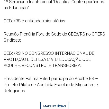
1º
1º Seminário Institucional “Desafios Contemporâneos
Seminário
na Educação”
Institucional
“Desafios
WhatsApp
CEEd/RS e entidades signatárias
Contemporâneos
Image
na
2026
Reunião
Reunião Plenária Fora de Sede do CEEd/RS no CPERS
Educação”
07
Plenária
Sindicato
21
Fora
at
de
CEEd/RS
CEEd/RS NO CONGRESSO INTERNACIONAL DE
16
Sede
NO
PROTEÇÃO E DEFESA CIVIL! EDUCAÇÃO QUE
52
do
CONGRESSO
ACOLHE, RECONSTRÓI E TRANSFORMA!
53
CEEd/RS
INTERNACIONAL
no
DE
Captura
Presidente Fátima Ehlert participa do Acolhe RS –
CPERS
PROTEÇÃO
de
Projeto-Piloto de Acolhida Escolar de Migrantes e
Sindicato
E
tela
Refugiados
DEFESA
2026
CIVIL!
06
EDUCAÇÃO
MAIS NOTÍCIAS
29