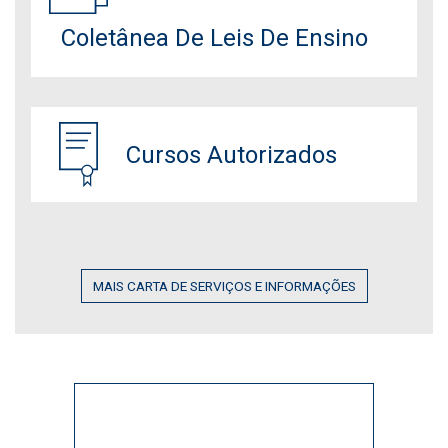
Coletânea De Leis De Ensino
Cursos Autorizados
MAIS CARTA DE SERVIÇOS E INFORMAÇÕES