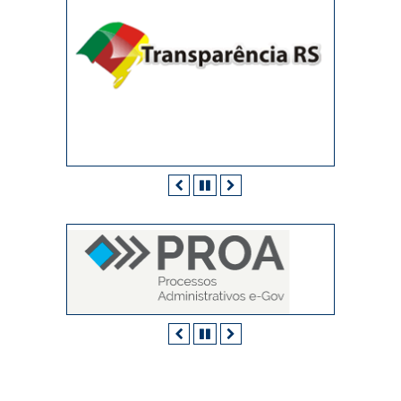
Anterior
Pausar
Próximo
Anterior
Pausar
Próximo