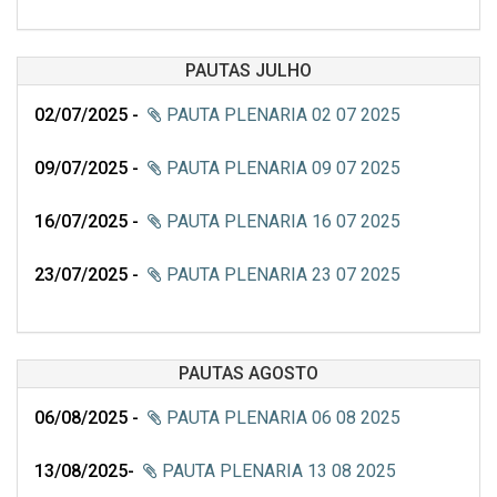
PAUTAS JULHO
02/07/2025 -
PAUTA PLENARIA 02 07 2025
09/07/2025 -
PAUTA PLENARIA 09 07 2025
16/07/2025 -
PAUTA PLENARIA 16 07 2025
23/07/2025 -
PAUTA PLENARIA 23 07 2025
PAUTAS AGOSTO
06/08/2025 -
PAUTA PLENARIA 06 08 2025
13/08/2025-
PAUTA PLENARIA 13 08 2025