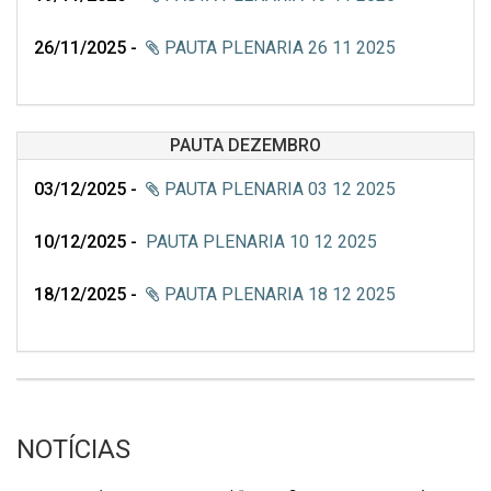
26/11/2025 -
PAUTA PLENARIA 26 11 2025
PAUTA DEZEMBRO
03/12/2025 -
PAUTA PLENARIA 03 12 2025
10/12/2025 -
PAUTA PLENARIA 10 12 2025
18/12/2025 -
PAUTA PLENARIA 18 12 2025
NOTÍCIAS