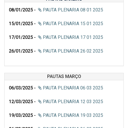
08/01/2025 -
PAUTA PLENARIA 08 01 2025
15/01/2025 -
PAUTA PLENARIA 15 01 2025
17/01/2025 -
PAUTA PLENARIA 17 01 2025
26/01/2025 -
PAUTA PLENARIA 26 02 2025
ㅤPAUTAS MARÇO
06/03/2025 -
PAUTA PLENARIA 06 03 2025
12/03/2025 -
PAUTA PLENARIA 12 03 2025
19/03/2025 -
PAUTA PLENARIA 19 03 2025