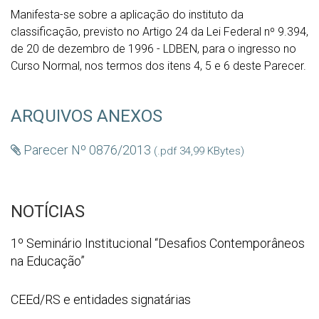
Manifesta-se sobre a aplicação do instituto da
classificação, previsto no Artigo 24 da Lei Federal nº 9.394,
de 20 de dezembro de 1996 - LDBEN, para o ingresso no
Curso Normal, nos termos dos itens 4, 5 e 6 deste Parecer.
ARQUIVOS ANEXOS
Parecer Nº 0876/2013
(.pdf 34,99 KBytes)
NOTÍCIAS
1º
1º Seminário Institucional “Desafios Contemporâneos
Seminário
na Educação”
Institucional
“Desafios
WhatsApp
CEEd/RS e entidades signatárias
Contemporâneos
Image