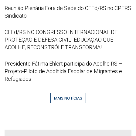
na
2026
Reunião
Reunião Plenária Fora de Sede do CEEd/RS no CPERS
Educação”
07
Plenária
Sindicato
21
Fora
at
de
CEEd/RS
CEEd/RS NO CONGRESSO INTERNACIONAL DE
16
Sede
NO
PROTEÇÃO E DEFESA CIVIL! EDUCAÇÃO QUE
52
do
CONGRESSO
ACOLHE, RECONSTRÓI E TRANSFORMA!
53
CEEd/RS
INTERNACIONAL
no
DE
Captura
Presidente Fátima Ehlert participa do Acolhe RS –
CPERS
PROTEÇÃO
de
Projeto-Piloto de Acolhida Escolar de Migrantes e
Sindicato
E
tela
Refugiados
DEFESA
2026
CIVIL!
06
EDUCAÇÃO
MAIS NOTÍCIAS
29
QUE
095142
ACOLHE,
RECONSTRÓI
E
TRANSFORMA!