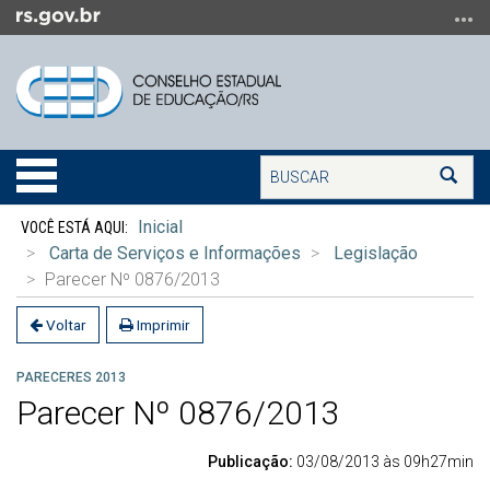
Ir
para
o
conteúdo
Ir
para
Buscar
o
Alterna
Bus
menu
a
Início
Ir
navegação
Inicial
do
para
Carta de Serviços e Informações
Legislação
conteúdo
a
Parecer Nº 0876/2013
busca
Voltar
Imprimir
PARECERES 2013
Parecer Nº 0876/2013
Publicação:
03/08/2013 às 09h27min