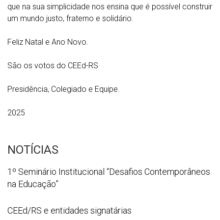
que na sua simplicidade nos ensina que é possível construir
um mundo justo, fraterno e solidário.
Feliz Natal e Ano Novo.
São os votos do CEEd-RS
Presidência, Colegiado e Equipe.
2025
NOTÍCIAS
1º
1º Seminário Institucional “Desafios Contemporâneos
Seminário
na Educação”
Institucional
“Desafios
WhatsApp
CEEd/RS e entidades signatárias
Contemporâneos