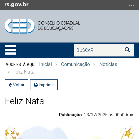
Ir
para
o
conteúdo
Ir
para
Buscar
o
Alterna
Bus
menu
a
Início
Ir
navegação
Inicial
Comunicação
Notícias
do
para
Feliz Natal
conteúdo
a
busca
Voltar
Imprimir
Feliz Natal
Publicação:
23/12/2025 às 00h00min