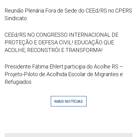
Image
na
2026
Reunião
Reunião Plenária Fora de Sede do CEEd/RS no CPERS
Educação”
07
Plenária
Sindicato
21
Fora
at
de
CEEd/RS
CEEd/RS NO CONGRESSO INTERNACIONAL DE
16
Sede
NO
PROTEÇÃO E DEFESA CIVIL! EDUCAÇÃO QUE
52
do
CONGRESSO
ACOLHE, RECONSTRÓI E TRANSFORMA!
53
CEEd/RS
INTERNACIONAL
no
DE
Captura
Presidente Fátima Ehlert participa do Acolhe RS –
CPERS
PROTEÇÃO
de
Projeto-Piloto de Acolhida Escolar de Migrantes e
Sindicato
E
tela
Refugiados
DEFESA
2026
CIVIL!
06
EDUCAÇÃO
MAIS NOTÍCIAS
29
QUE
095142
ACOLHE,
RECONSTRÓI
E
TRANSFORMA!