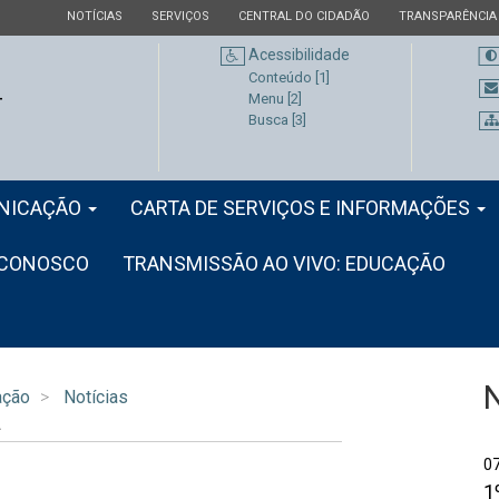
ESTADO
ESTADO
ESTADO
ESTADO
NOTÍCIAS
SERVIÇOS
CENTRAL DO CIDADÃO
TRANSPARÊNCIA
Acessibilidade
Conteúdo [1]
Menu [2]
Busca [3]
NICAÇÃO
CARTA DE SERVIÇOS E INFORMAÇÕES
 CONOSCO
TRANSMISSÃO AO VIVO: EDUCAÇÃO
ação
Notícias
A
1
0
1
S