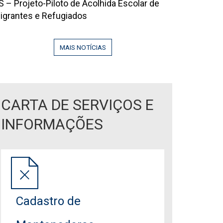
la
S – Projeto-Piloto de Acolhida Escolar de
VIL!
026
igrantes e Refugiados
DUCAÇÃO
6
UE
9
COLHE,
MAIS NOTÍCIAS
95142
ECONSTRÓI
RANSFORMA!
CARTA DE SERVIÇOS E
INFORMAÇÕES
Cadastro de