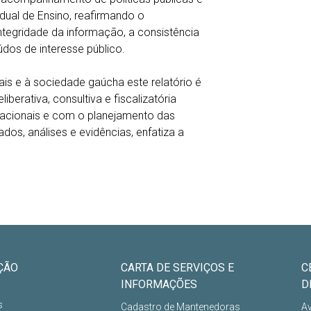
dual de Ensino, reafirmando o
ntegridade da informação, a consistência
údos de interesse público.
is e à sociedade gaúcha este relatório é
berativa, consultiva e fiscalizatória
acionais e com o planejamento das
ados, análises e evidências, enfatiza a
ÇÃO
CARTA DE SERVIÇOS E
C
INFORMAÇÕES
D
s
Cadastro de Mantenedoras
Av