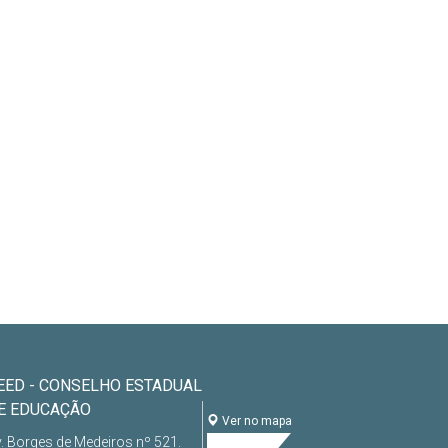
EED - CONSELHO ESTADUAL
E EDUCAÇÃO
Ver no mapa
. Borges de Medeiros nº 521.