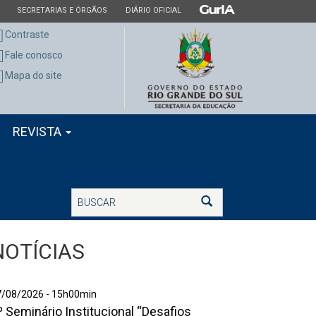
ESTADO
ESTADO
ESTADO
SECRETARIAS E ÓRGÃOS
DIÁRIO OFICIAL
Contraste
Fale conosco
Mapa do site
REVISTA
Buscar
Buscar
NOTÍCIAS
º
7/08/2026 - 15h00min
º Seminário Institucional “Desafios
eminário