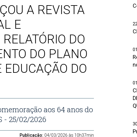
In
C
ÇOU A REVISTA
“
C
AL E
W
2
n
C
I
E
 RELATÓRIO DO
2
0
NTO DO PLANO
R
0
2
R
Pl
at
E EDUCAÇÃO DO
F
n
1
d
5
S
5
C
0
d
C
N
C
C
D
n
I
Q
comemoração aos 64 anos do
C
D
Si
 - 25/02/2026
P
C
3
E
P
d
D
Publicação:
04/03/2026 às 10h37min