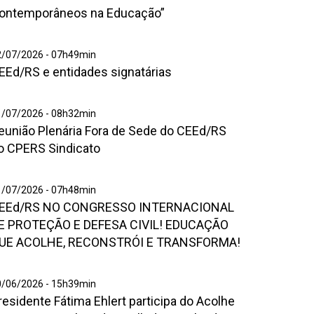
stitucional
ontemporâneos na Educação”
Desafios
ontemporâneos
hatsApp
2/07/2026 - 07h49min
a
EEd/RS e entidades signatárias
mage
ducação”
026
7
eunião
1/07/2026 - 08h32min
1
eunião Plenária Fora de Sede do CEEd/RS
enária
ora
o CPERS Sindicato
6
e
2
ede
3
EEd/RS
1/07/2026 - 07h48min
o
EEd/RS NO CONGRESSO INTERNACIONAL
O
EEd/RS
ONGRESSO
E PROTEÇÃO E DEFESA CIVIL! EDUCAÇÃO
o
NTERNACIONAL
UE ACOLHE, RECONSTRÓI E TRANSFORMA!
PERS
E
ndicato
ROTEÇÃO
aptura
0/06/2026 - 15h39min
residente Fátima Ehlert participa do Acolhe
e
EFESA