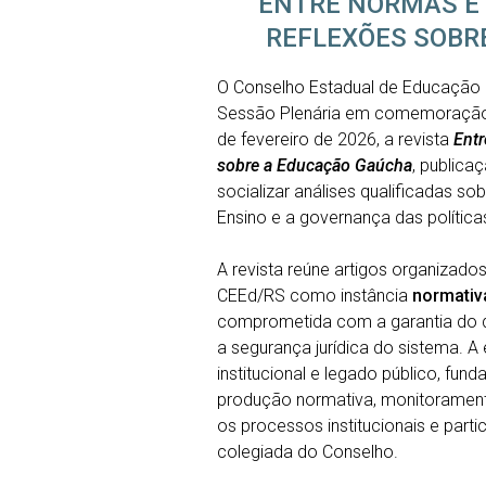
ENTRE NORMAS E 
REFLEXÕES SOBR
O
Conselho Estadual de Educação 
Sessão Plenária em comemoração d
de fevereiro de 2026,
a revista
Entr
sobre a Educação Gaúcha
, publicaç
socializar análises qualificadas s
Ensino e a governança das política
A revista reúne artigos organizad
CEEd/RS como instância
normativa
comprometida com a garantia do di
a segurança jurídica do sistema. A 
institucional e legado público, fund
produção normativa, monitoramento
os processos institucionais e part
colegiada do Conselho.